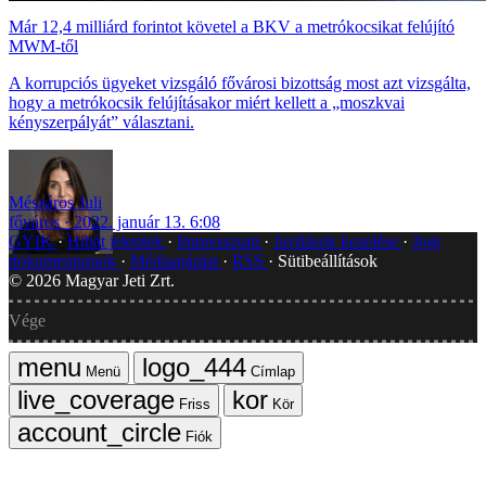
Már 12,4 milliárd forintot követel a BKV a metrókocsikat felújító
MWM-től
A korrupciós ügyeket vizsgáló fővárosi bizottság most azt vizsgálta,
hogy a metrókocsik felújításakor miért kellett a „moszkvai
kényszerpályát” választani.
Mészáros Juli
főváros
2022. január 13. 6:08
GYIK
Hibát jelentek
Impresszum
Javítások kezelése
Jogi
dokumentumok
Médiaajánlat
RSS
Sütibeállítások
©
2026
Magyar Jeti Zrt.
Vége
Menü
Címlap
Friss
Kör
Fiók