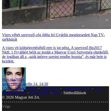
Vizes vébét szervező cég újítja fel Gyárfás megüresedett Nap TV-
székházát
A vizes vb költségvetéséből erre is jut pénz. A szervező Bp2017
Nkft. 1 Ft+áfáért bérli az irodát a Magyar Úszó Szövetség elnökétől,
de jogában áll a „saját igénye szerint rendbe hoznia”, és már bele is
kezdett.
Herczeg Márk
sport
2016. április 14. 14:30
GYIK
Hibát jelentek
Impresszum
Javítások kezelése
Jogi
dokumentumok
Médiaajánlat
RSS
Sütibeállítások
©
2026
Magyar Jeti Zrt.
Vége