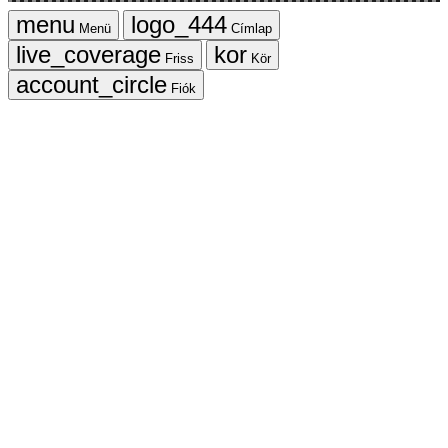
Menü
Címlap
Friss
Kör
Fiók