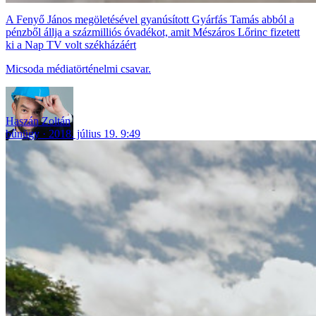
A Fenyő János megöletésével gyanúsított Gyárfás Tamás abból a
pénzből állja a százmilliós óvadékot, amit Mészáros Lőrinc fizetett
ki a Nap TV volt székházáért
Micsoda médiatörténelmi csavar.
Haszán Zoltán
bűnügy
2018. július 19. 9:49