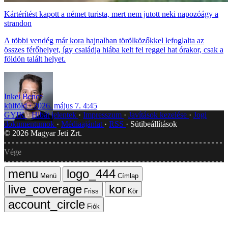
Kártérítést kapott a német turista, mert nem jutott neki napozóágy a
strandon
A többi vendég már kora hajnalban törölközőkkel lefoglalta az
összes férőhelyet, így családja hiába kelt fel reggel hat órakor, csak a
földön talált helyet.
Inkei Bence
külföld
2026. május 7. 4:45
GYIK
Hibát jelentek
Impresszum
Javítások kezelése
Jogi
dokumentumok
Médiaajánlat
RSS
Sütibeállítások
©
2026
Magyar Jeti Zrt.
Vége
Menü
Címlap
Friss
Kör
Fiók