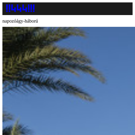
napozóágy-háború