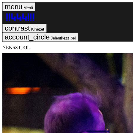
Menü
Kinézet
Jelentkezz be!
NEKSZT Kft.