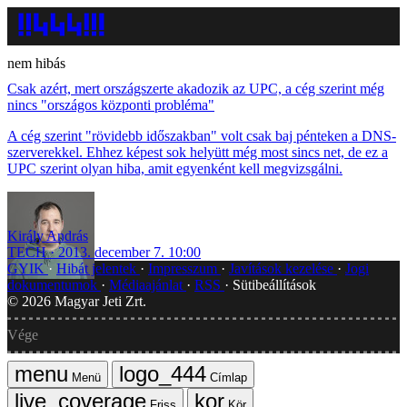
nem hibás
Csak azért, mert országszerte akadozik az UPC, a cég szerint még
nincs "országos központi probléma"
A cég szerint "rövidebb időszakban" volt csak baj pénteken a DNS-
szerverekkel. Ehhez képest sok helyütt még most sincs net, de ez a
UPC szerint olyan hiba, amit egyenként kell megvizsgálni.
Király András
TECH
2013. december 7. 10:00
GYIK
Hibát jelentek
Impresszum
Javítások kezelése
Jogi
dokumentumok
Médiaajánlat
RSS
Sütibeállítások
©
2026
Magyar Jeti Zrt.
Vége
Menü
Címlap
Friss
Kör