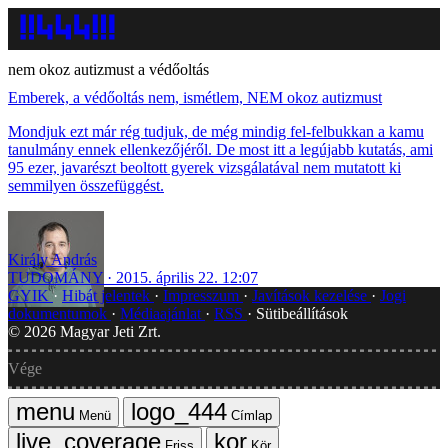
nem okoz autizmust a védőoltás
Emberek, a védőoltás nem, ismétlem, NEM okoz autizmust
Mondjuk ezt már rég tudjuk, de még mindig fel-felbukkan a kamu
tanulmány ennek ellenkezőjéről. De most itt a legújabb kutatás, ami
95 ezer, javarészt beoltott gyerek vizsgálatával nem mutatott ki
semmilyen összefüggést.
Király András
TUDOMÁNY
2015. április 22. 12:07
GYIK
Hibát jelentek
Impresszum
Javítások kezelése
Jogi
dokumentumok
Médiaajánlat
RSS
Sütibeállítások
©
2026
Magyar Jeti Zrt.
Vége
Menü
Címlap
Friss
Kör