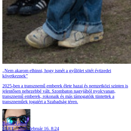
„Nem akarom elhinni, hogy ismét a gyűlölet sötét évtizedei
következnek”
2025-ben a transznemű emberek élete hazai és nemzetközi szinten is
jelentősen nehezebbé vált. Szombaton nagyjából nyolcvanan,
transznemű emberek, rokonaik és más támogatóik tüntettek a
transzneműek jogaiért a Szabadság téren.
Bankó Gábor
ÉLET
2025. február 16. 8:24