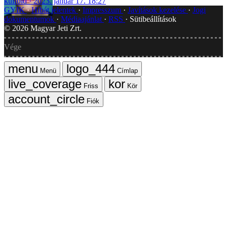
külföld
2023. január 17. 18:27
GYIK
Hibát jelentek
Impresszum
Javítások kezelése
Jogi
dokumentumok
Médiaajánlat
RSS
Sütibeállítások
©
2026
Magyar Jeti Zrt.
Vége
Menü
Címlap
Friss
Kör
Fiók