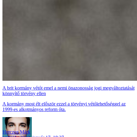
A brit kormány vétót emel a nemi önazonosság jogi megváltoztatását
könnyítő törvény ellen
A kormány most élt először ezzel a törvényi vétólehetőséggel az
1999-es alkotmányos reform óta.
Herczeg Márk