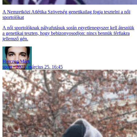
A Nemzetközi Atlétika Szövetség genetikailag fogja tesztelni a női
sportolókat
A női sportolóknak pályafutásuk során egyetlenegyszer kell átesniük
a genetikai teszten, hogy bebizonyosodjon: nincs bennük férfiakra
jellemző gén.
Herczeg Márk
sport
2025. március 25. 16:45