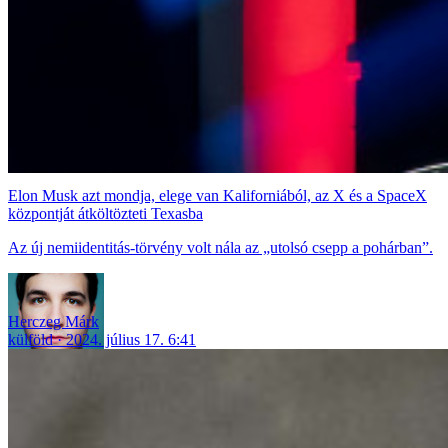
Elon Musk azt mondja, elege van Kaliforniából, az X és a SpaceX
központját átköltözteti Texasba
Az új nemiidentitás-törvény volt nála az „utolsó csepp a pohárban”.
Herczeg Márk
külföld
2024. július 17. 6:41