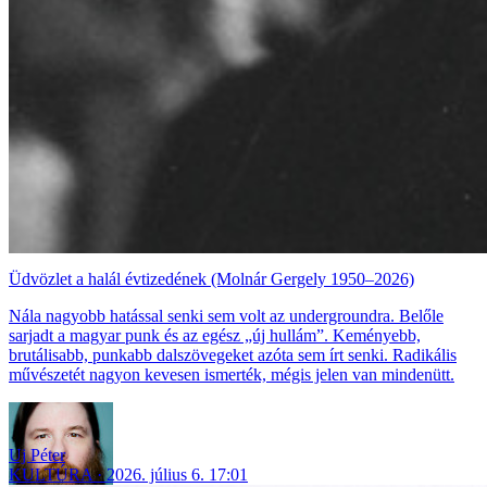
Üdvözlet a halál évtizedének (Molnár Gergely 1950–2026)
Nála nagyobb hatással senki sem volt az undergroundra. Belőle
sarjadt a magyar punk és az egész „új hullám”. Keményebb,
brutálisabb, punkabb dalszövegeket azóta sem írt senki. Radikális
művészetét nagyon kevesen ismerték, mégis jelen van mindenütt.
Uj Péter
KULTÚRA
2026. július 6. 17:01