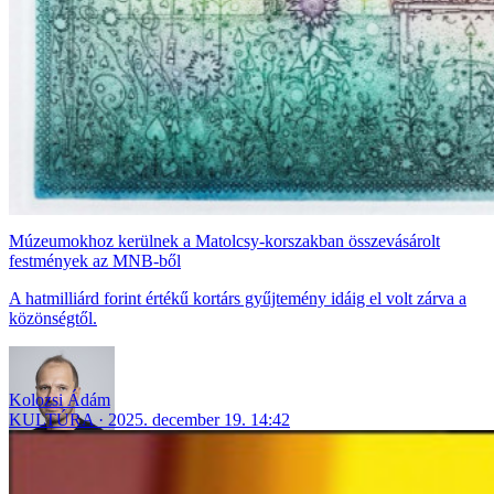
Múzeumokhoz kerülnek a Matolcsy-korszakban összevásárolt
festmények az MNB-ből
A hatmilliárd forint értékű kortárs gyűjtemény idáig el volt zárva a
közönségtől.
Kolozsi Ádám
KULTÚRA
2025. december 19. 14:42