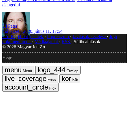
elengedni.
Uj Péter
művészet
2020. július 11. 17:54
GYIK
Hibát jelentek
Impresszum
Javítások kezelése
Jogi
dokumentumok
Médiaajánlat
RSS
Sütibeállítások
©
2026
Magyar Jeti Zrt.
Vége
Menü
Címlap
Friss
Kör
Fiók