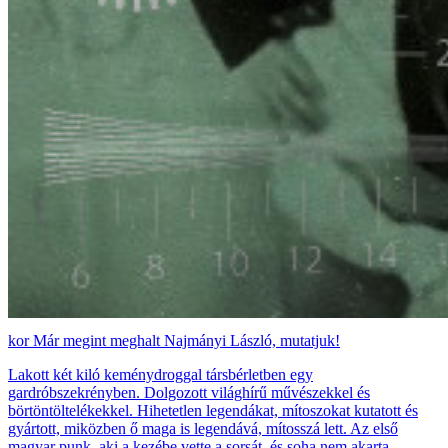
Már megint meghalt Najmányi László, mutatjuk!
Lakott két kiló keménydroggal társbérletben egy
gardróbszekrényben. Dolgozott világhírű művészekkel és
börtöntöltelékekkel. Hihetetlen legendákat, mítoszokat kutatott és
gyártott, miközben ő maga is legendává, mítosszá lett. Az első
magyar punk, aki a kezébe vette a sorsát, és soha nem akarta