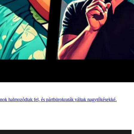
nok halmozódtak fel, és pártbürokraták váltak nagytőkésekké.