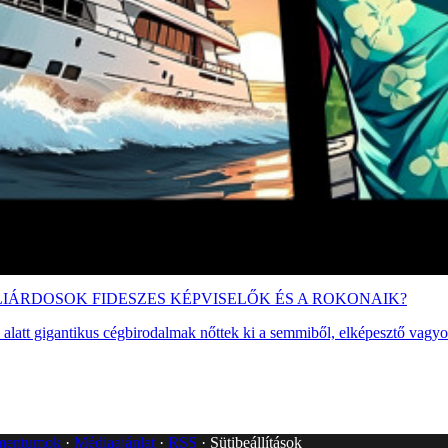
IÁRDOSOK FIDESZES KÉPVISELŐK ÉS A ROKONAIK?
alatt gigantikus cégbirodalmak nőttek ki a semmiből, elképesztő vagyo
umentumok
Médiaajánlat
RSS
Sütibeállítások