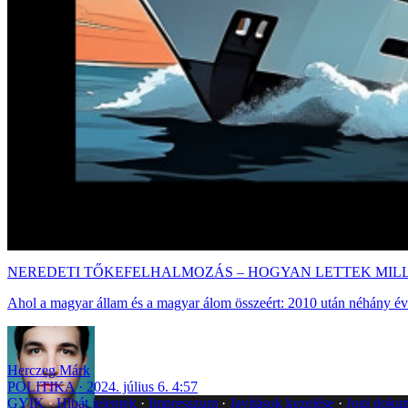
NEREDETI TŐKEFELHALMOZÁS – HOGYAN LETTEK MILL
Ahol a magyar állam és a magyar álom összeért: 2010 után néhány év 
Herczeg Márk
POLITIKA
2024. július 6. 4:57
GYIK
Hibát jelentek
Impresszum
Javítások kezelése
Jogi dok