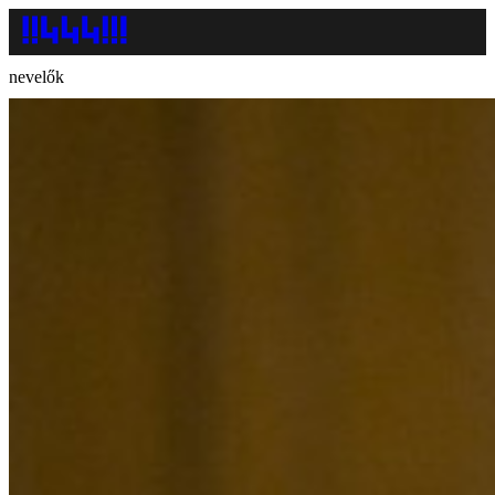
nevelők