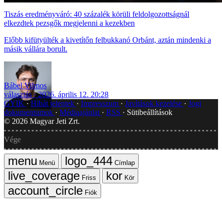
Tiszás eredményváró: 40 százalék körüli feldolgozottságnál
elkezdtek pezsgők megjelenni a kezekben
Előbb kifütyülték a kivetítőn felbukkanó Orbánt, aztán mindenki a
másik vállára borult.
Bábel Vilmos
választás
2026. április 12. 20:28
GYIK
Hibát jelentek
Impresszum
Javítások kezelése
Jogi
dokumentumok
Médiaajánlat
RSS
Sütibeállítások
©
2026
Magyar Jeti Zrt.
Vége
Menü
Címlap
Friss
Kör
Fiók