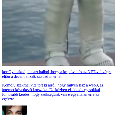
Gyanakodj, ha azt hallod, hogy a kriptóval és az NFT-vel végre
eljön a decentralizált, szabad internet
Komoly szakmai vita tört ki arról, hogy milyen lesz a web3, az
internet következő korszaka. De közben elsikkad egy sokkal
fontosabb kérdés: hogy szükségünk van-e egyáltalán erre az
egészre.