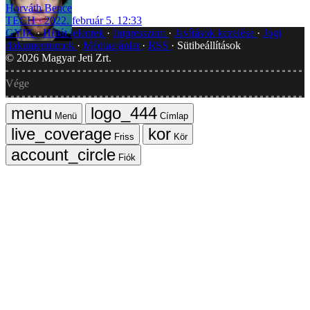
Horváth Bence
TECH
2022. február 5. 12:33
GYIK
Hibát jelentek
Impresszum
Javítások kezelése
Jogi
dokumentumok
Médiaajánlat
RSS
Sütibeállítások
©
2026
Magyar Jeti Zrt.
Vége
Menü
Címlap
Friss
Kör
Fiók