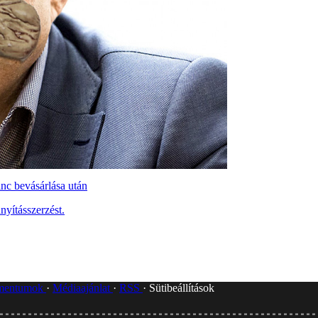
nc bevásárlása után
nyításszerzést.
umentumok
Médiaajánlat
RSS
Sütibeállítások