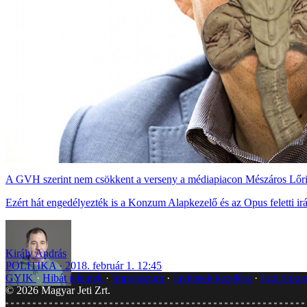
A GVH szerint nem csökkent a verseny a médiapiacon Mészáros Lőri
Ezért hát engedélyezték is a Konzum Alapkezelő és az Opus feletti irá
Király András
POLITIKA
2018. február 1. 12:45
GYIK
Hibát jelentek
Impresszum
Javítások kezelése
Jogi dok
©
2026
Magyar Jeti Zrt.