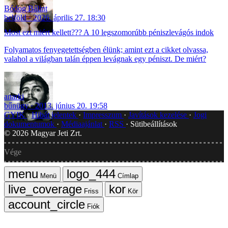
Bódog Bálint
belföld
2026. április 27. 18:30
Most ezt miért kellett??? A 10 legszomorúbb péniszlevágós indok
Folyamatos fenyegetettségben élünk; amint ezt a cikket olvassa,
valahol a világban talán éppen levágnak egy péniszt. De miért?
anarki
bűnügy
2013. június 20. 19:58
GYIK
Hibát jelentek
Impresszum
Javítások kezelése
Jogi
dokumentumok
Médiaajánlat
RSS
Sütibeállítások
©
2026
Magyar Jeti Zrt.
Vége
Menü
Címlap
Friss
Kör
Fiók