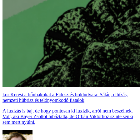
Keresi a bűnbakokat a Fidesz és holdudvara: Sátán, elhízás,
nemzeti hübrisz és telónyomkodó fiatalok
A luxizás is baj, de hogy pontosan ki luxizik, arról nem beszélnek.
Volt, aki Bayer Zsoltot hibáztatta, de Orbán Viktorhoz szinte senki
sem mert nyúlni.