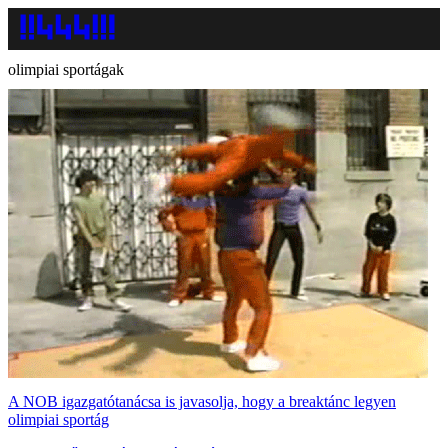
olimpiai sportágak
A NOB igazgatótanácsa is javasolja, hogy a breaktánc legyen
olimpiai sportág