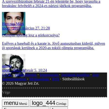
A szervezőbizottság február 21-én jelentette be, hogy javasolja a
breaktánc felvételét a 2024-es párizsi játékok programjába.
Herczeg Márk
sport
2019. március 27. 21:28
Olimpiai sportág lesz a görkorcsolya?
Esélyes a baseball és a karate is. Jövő augusztusban kiderül, milyen
új sportágak kerülnek a 2020-as tokiói olimpia programjába.
anarki
sport
2015. február 5. 10:24
GYIK
Hibát jelentek
Impresszum
Javítások kezelése
Jogi
dokumentumok
Médiaajánlat
RSS
Sütibeállítások
©
2026
Magyar Jeti Zrt.
Vége
Menü
Címlap