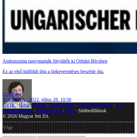
Antirasszista nagymamák fütyülték ki Orbánt Bécsben
Ez az első külföldi útja a fajkeveredéses beszéde óta.
Urfi Péter
POLITIKA
2022. július 28. 10:50
GYIK
Hibát jelentek
Impresszum
Javítások kezelése
Jogi
dokumentumok
Médiaajánlat
RSS
Sütibeállítások
©
2026
Magyar Jeti Zrt.
Vége