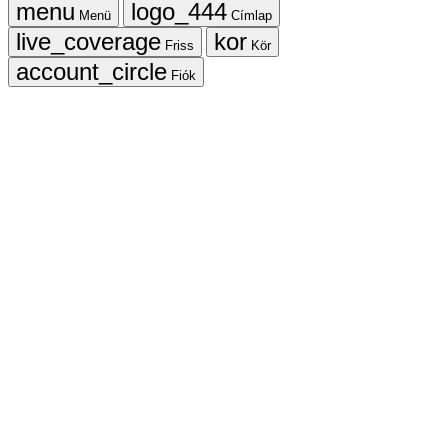
Menü
Címlap
Friss
Kör
Fiók