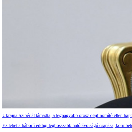
Ukrajna Szibériát támadta, a legnagyobb orosz olajfinomító ellen hajt
Ez lehet a háború eddigi leghosszabb hatótávolságú csapása, körülbelü