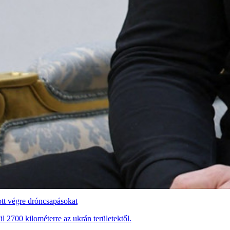
ott végre dróncsapásokat
l 2700 kilométerre az ukrán területektől.