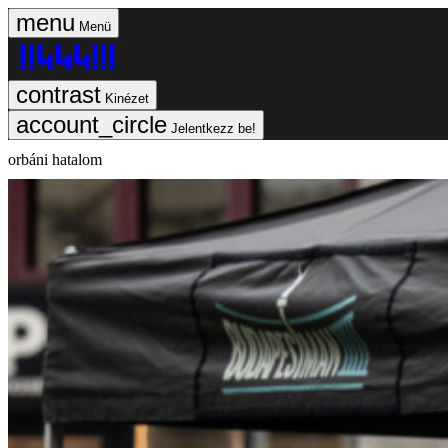
Menü
Kinézet
Jelentkezz be!
orbáni hatalom