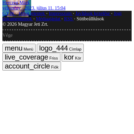
Herczeg Márk
vélemény
2023. július 11. 15:04
GYIK
Hibát jelentek
Impresszum
Javítások kezelése
Jogi
dokumentumok
Médiaajánlat
RSS
Sütibeállítások
©
2026
Magyar Jeti Zrt.
Vége
Menü
Címlap
Friss
Kör
Fiók