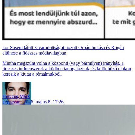
Sosem látott zavarodottságot hozott Orbán bukása és Rogán
eltűnése a fideszes médiavilágban
Mintha megszűnt volna a központi (vagy bármilyen) irányítás, a
fideszes influenszerek a ködben tapogatóznak, és különböző utakon
keresik a kiutat a rémálmukból.
Herczeg Márk
képzavar
2026. május 8. 17:26