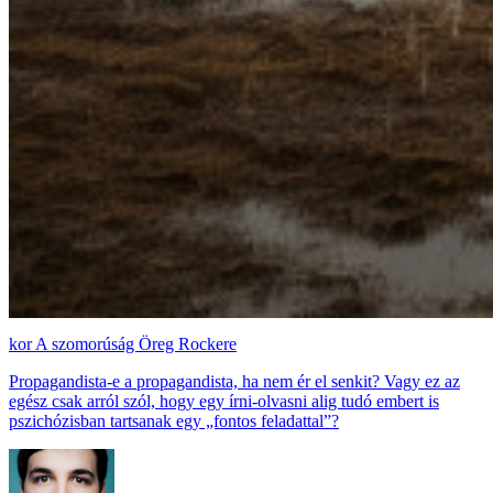
A szomorúság Öreg Rockere
Propagandista-e a propagandista, ha nem ér el senkit? Vagy ez az
egész csak arról szól, hogy egy írni-olvasni alig tudó embert is
pszichózisban tartsanak egy „fontos feladattal”?