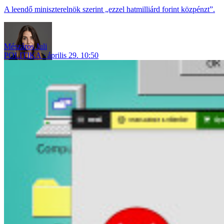
A leendő miniszterelnök szerint „ezzel hatmilliárd forint közpénzt”.
Mészáros Juli
POLITIKA
április 29. 10:50