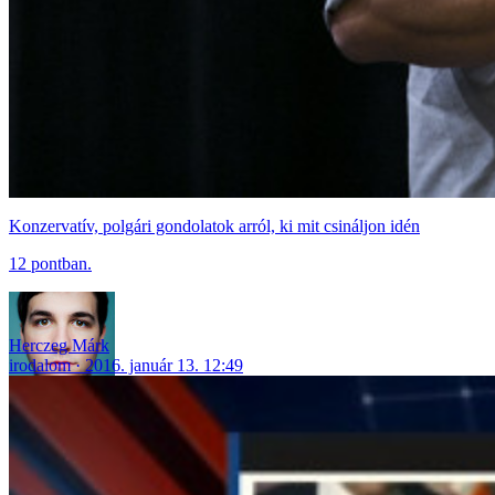
Konzervatív, polgári gondolatok arról, ki mit csináljon idén
12 pontban.
Herczeg Márk
irodalom
2016. január 13. 12:49