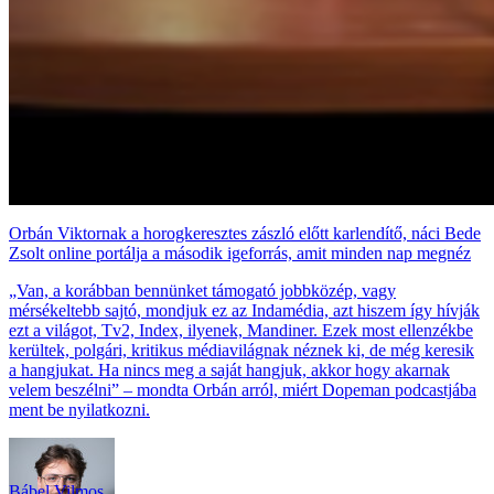
Orbán Viktornak a horogkeresztes zászló előtt karlendítő, náci Bede
Zsolt online portálja a második igeforrás, amit minden nap megnéz
„Van, a korábban bennünket támogató jobbközép, vagy
mérsékeltebb sajtó, mondjuk ez az Indamédia, azt hiszem így hívják
ezt a világot, Tv2, Index, ilyenek, Mandiner. Ezek most ellenzékbe
kerültek, polgári, kritikus médiavilágnak néznek ki, de még keresik
a hangjukat. Ha nincs meg a saját hangjuk, akkor hogy akarnak
velem beszélni” – mondta Orbán arról, miért Dopeman podcastjába
ment be nyilatkozni.
Bábel Vilmos