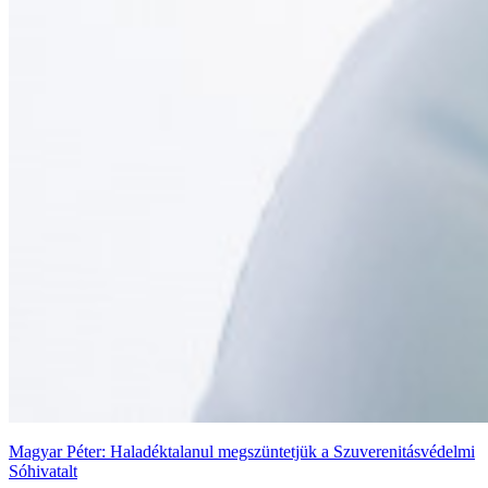
Magyar Péter: Haladéktalanul megszüntetjük a Szuverenitásvédelmi
Sóhivatalt