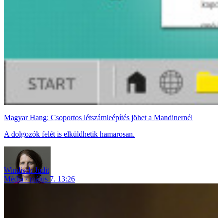
Magyar Hang: Csoportos létszámleépítés jöhet a Mandinernél
A dolgozók felét is elküldhetik hamarosan.
Windisch Judit
Média
május 7. 13:26