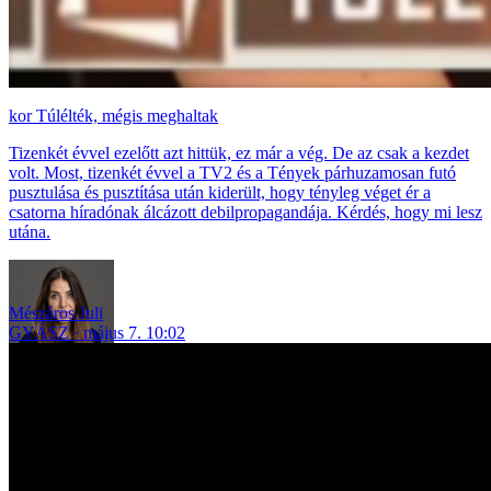
Túlélték, mégis meghaltak
Tizenkét évvel ezelőtt azt hittük, ez már a vég. De az csak a kezdet
volt. Most, tizenkét évvel a TV2 és a Tények párhuzamosan futó
pusztulása és pusztítása után kiderült, hogy tényleg véget ér a
csatorna híradónak álcázott debilpropagandája. Kérdés, hogy mi lesz
utána.
Mészáros Juli
GYÁSZ
május 7. 10:02