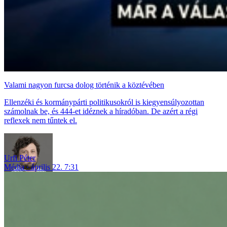
Valami nagyon furcsa dolog történik a köztévében
Ellenzéki és kormánypárti politikusokról is kiegyensúlyozottan
számolnak be, és 444-et idéznek a híradóban. De azért a régi
reflexek nem tűntek el.
Urfi Péter
Média
április 22. 7:31