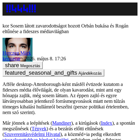
Sosem látott zavarodottságot hozott Orbán bukása és Rogán
eltűnése a fideszes médiavilágban
Herczeg Márk
képzavar
2026. május 8. 17:26
Megosztás
Ajándékozás
Afféle desktop-Attenborough-ként másfél évtizede kutatom a
fideszes média élővilágát, de olyan kavarodást, mint ami egy
hónapja zajlik, még sosem láttam. Az éppen zajló és egyre
látványosabban jelentkező forrásmegvonások miatt nem túlzás
tömeges kihalási hullámról beszélni (persze politikai értelemben,
nem szó szerint).
Már jönnek a leépítések (
Mandiner
), a kirúgások (
Index
), a spontán
megszűnések (
Tények
) és a bezárás előtti eltűnések
(
Szuverenitásvédelmi Hivatal
), a közméd+ia pedig elkezdett
visszafogottabban híreket közölni
, miközben azért a fideszes