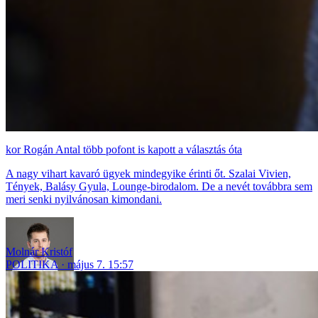
Rogán Antal több pofont is kapott a választás óta
A nagy vihart kavaró ügyek mindegyike érinti őt. Szalai Vivien,
Tények, Balásy Gyula, Lounge-birodalom. De a nevét továbbra sem
meri senki nyilvánosan kimondani.
Molnár Kristóf
POLITIKA
május 7. 15:57