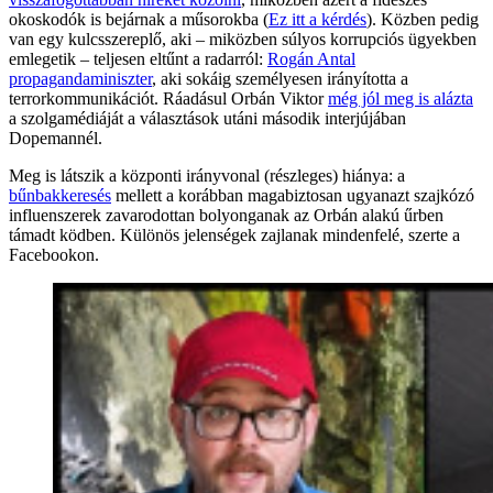
okoskodók is bejárnak a műsorokba (
Ez itt a kérdés
). Közben pedig
van egy kulcsszereplő, aki – miközben súlyos korrupciós ügyekben
emlegetik – teljesen eltűnt a radarról:
Rogán Antal
propagandaminiszter
, aki sokáig személyesen irányította a
terrorkommunikációt. Ráadásul Orbán Viktor
még jól meg is alázta
a szolgamédiáját a választások utáni második interjújában
Dopemannél.
Meg is látszik a központi irányvonal (részleges) hiánya: a
bűnbakkeresés
mellett a korábban magabiztosan ugyanazt szajkózó
influenszerek zavarodottan bolyonganak az Orbán alakú űrben
támadt ködben. Különös jelenségek zajlanak mindenfelé, szerte a
Facebookon.