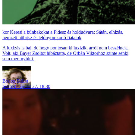
Keresi a bűnbakokat a Fidesz és holdudvara: Sátán, elhízás,
nemzeti hübrisz és telónyomkodó fiatalok
A luxizás is baj, de hogy pontosan ki luxizik, arról nem beszélnek.
Volt, aki Bayer Zsoltot hibáztatta, de Orbán Viktorhoz szinte senki
sem mert nyúlni.
Bódog Bálint
belföld
április 27. 18:30