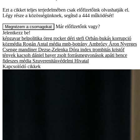
Ezt a cikket teljes terjedelmében csak előfizetőink olvashatják el.
Légy része a közösségünknek, segítsd a 444 működését!
Már előfizetőnk vagy?
Megnézem a csomagokat
Jelentkezz be!
képzavar
belpolitika
öreg rocker
déri stefi
Orbán-bukás
korrupció
közmédia
Rogán Antal
média
mnb-botrány
Ambrózy Áron
Nyerges
Csenge
mandiner
Dezse-Zelenka Dóra
index
trombitás kristóf
tények
kacsoh dániel
bayer zsolt
forrásmegvonások
apáti bence
fideszes média
Szuverenitásvédelmi Hivatal
Kapcsolódó cikkek