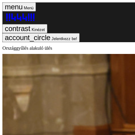
Menü
Kinézet
Jelentkezz be!
Országgyűlés alakuló ülés