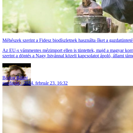
Méhészek szerint a Fidesz biodíszletnek használta őket a gazdatüntetés
Az EU-s vámmentes mézimport ellen is tüntettek, majd a magyar kormá
szerint a döntés a Nagy Istvánnal közeli kapcsolatot ápoló, állami tá
Bódog Bálint
gazdaság
2024. február 23. 16:32