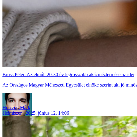
Bross Péter: Az elmúlt 20-30 év legrosszabb akácméztermése az idei
Az Országos Magyar Méhészeti Egyesület elnöke szerint aki jó minős
Herczeg Márk
élelmiszer
2025. június 12. 14:06