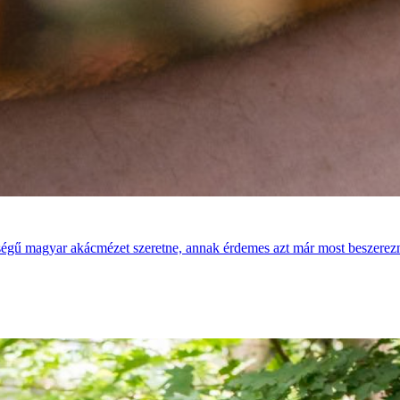
égű magyar akácmézet szeretne, annak érdemes azt már most beszerezni