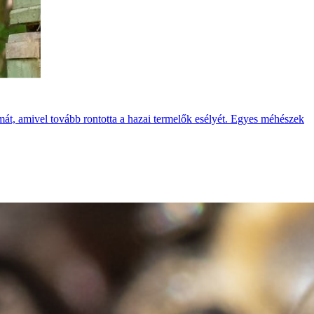
át, amivel tovább rontotta a hazai termelők esélyét. Egyes méhészek