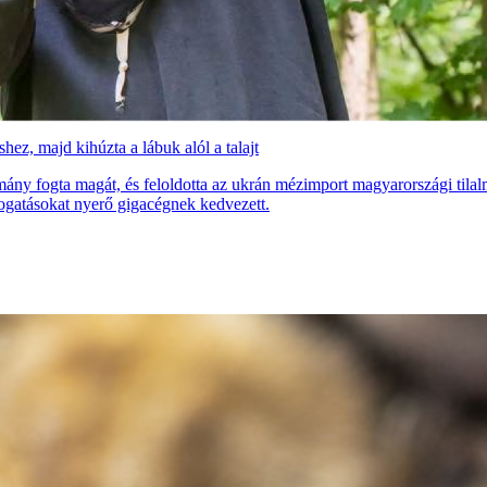
hez, majd kihúzta a lábuk alól a talajt
ny fogta magát, és feloldotta az ukrán mézimport magyarországi tilalm
mogatásokat nyerő gigacégnek kedvezett.