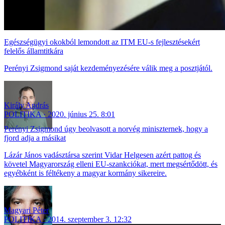
Egészségügyi okokból lemondott az ITM EU-s fejlesztésekért
felelős államtitkára
Perényi Zsigmond saját kezdeményezésére válik meg a posztjától.
Király András
POLITIKA
2020. június 25. 8:01
Perényi Zsigmond úgy beolvasott a norvég miniszternek, hogy a
fjord adja a másikat
Lázár János vadásztársa szerint Vidar Helgesen azért pattog és
követel Magyarország elleni EU-szankciókat, mert megsértődött, és
egyébként is féltékeny a magyar kormány sikereire.
Magyari Péter
POLITIKA
2014. szeptember 3. 12:32