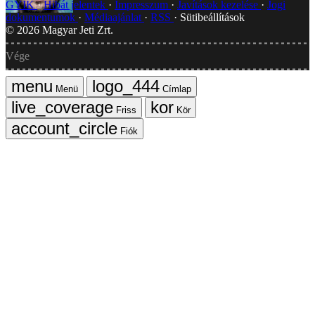
GYIK
Hibát jelentek
Impresszum
Javítások kezelése
Jogi
dokumentumok
Médiaajánlat
RSS
Sütibeállítások
©
2026
Magyar Jeti Zrt.
Vége
Menü
Címlap
Friss
Kör
Fiók