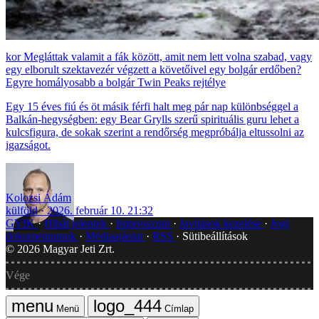
Megláttak valamit a fák között, amit nem lett volna szabad, vagy
egy elborult szektavezér végzett a követőivel egy bolgár erdőben?
Egyre homályosabb a bolgár Twin Peaks rejtélye
Egy 15 éves fiú és öt másik férfi halt meg pár nap különbséggel a
Balkán-hegységben: egy Bear Grylls szerű spirituális guru lehet a
kulcsfigura, de sokak szerint a rendőrség megpróbálja eltussolni az
igazságot.
Kolozsi Ádám
külföld
2026. február 10. 21:32
GYIK
Hibát jelentek
Impresszum
Javítások kezelése
Jogi
dokumentumok
Médiaajánlat
RSS
Sütibeállítások
©
2026
Magyar Jeti Zrt.
Vége
Menü
Címlap