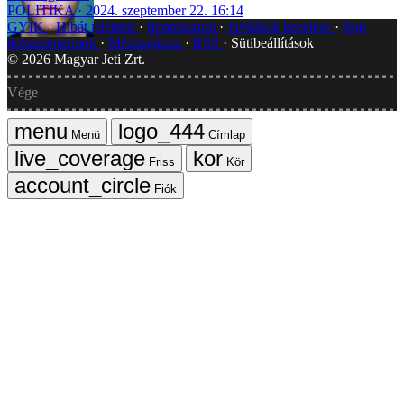
POLITIKA
2024. szeptember 22. 16:14
GYIK
Hibát jelentek
Impresszum
Javítások kezelése
Jogi
dokumentumok
Médiaajánlat
RSS
Sütibeállítások
©
2026
Magyar Jeti Zrt.
Vége
Menü
Címlap
Friss
Kör
Fiók