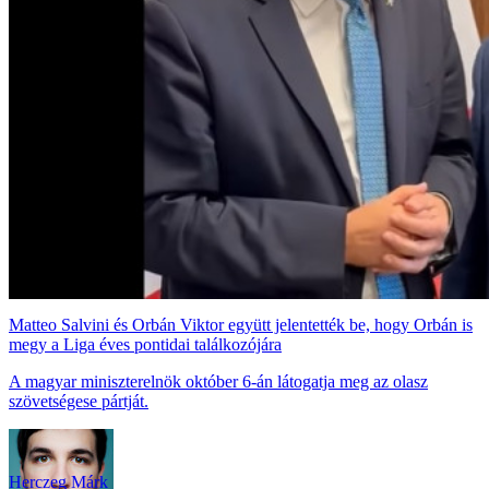
Matteo Salvini és Orbán Viktor együtt jelentették be, hogy Orbán is
megy a Liga éves pontidai találkozójára
A magyar miniszterelnök október 6-án látogatja meg az olasz
szövetségese pártját.
Herczeg Márk