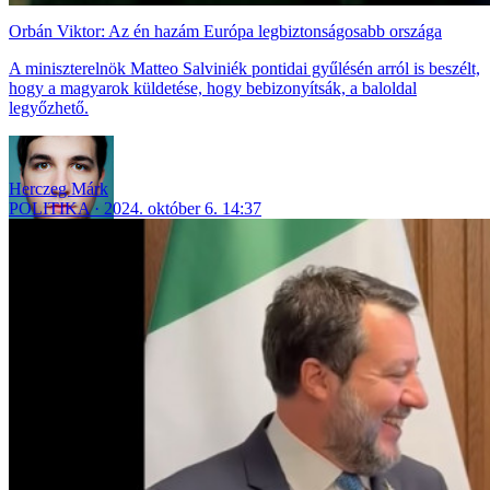
Orbán Viktor: Az én hazám Európa legbiztonságosabb országa
A miniszterelnök Matteo Salviniék pontidai gyűlésén arról is beszélt,
hogy a magyarok küldetése, hogy bebizonyítsák, a baloldal
legyőzhető.
Herczeg Márk
POLITIKA
2024. október 6. 14:37