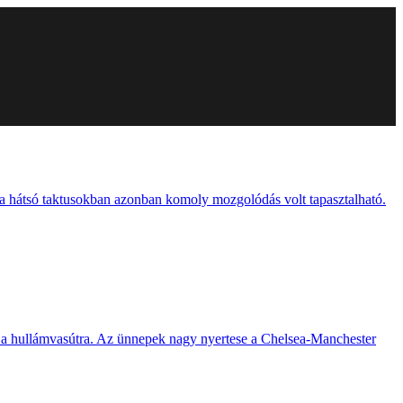
 a hátsó taktusokban azonban komoly mozgolódás volt tapasztalható.
ani a hullámvasútra. Az ünnepek nagy nyertese a Chelsea-Manchester