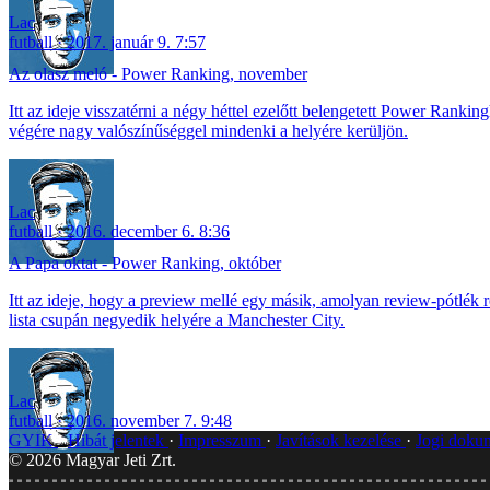
Lac
futball
2017. január 9. 7:57
Az olasz meló - Power Ranking, november
Itt az ideje visszatérni a négy héttel ezelőtt belengetett Power Ran
végére nagy valószínűséggel mindenki a helyére kerüljön.
Lac
futball
2016. december 6. 8:36
A Papa oktat - Power Ranking, október
Itt az ideje, hogy a preview mellé egy másik, amolyan review-pótlék r
lista csupán negyedik helyére a Manchester City.
Lac
futball
2016. november 7. 9:48
GYIK
Hibát jelentek
Impresszum
Javítások kezelése
Jogi dok
©
2026
Magyar Jeti Zrt.