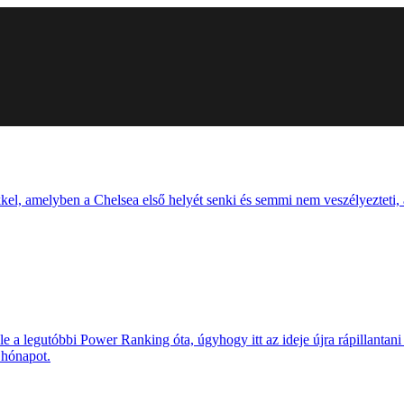
el, amelyben a Chelsea első helyét senki és semmi nem veszélyezteti,
k le a legutóbbi Power Ranking óta, úgyhogy itt az ideje újra rápillant
 hónapot.