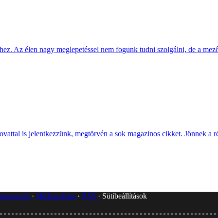
kinghez. Az élen nagy meglepetéssel nem fogunk tudni szolgálni, de a m
ovattal is jelentkezzünk, megtörvén a sok magazinos cikket. Jönnek a ré
umentumok
Médiaajánlat
RSS
Sütibeállítások