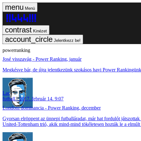
Menü
Kinézet
Jelentkezz be!
powerranking
José visszavág - Power Ranking, január
Megkésve bár, de újra jelentkezünk szokásos havi Power Rankingünkk
Lac
futball
2017. február 14. 9:07
Londoni dominancia - Power Ranking, december
Gyorsan elröppent az ünnepi futballáradat, már hat fordulót játszotta
United-Tottenham trió, akik mind-mind tökéletesen hozták le a elmúlt