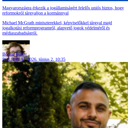
Magyarországra érkezik a jogállamiságért felelős uniós biztos, hogy
reformokról tárgyaljon a kormánnyal
Michael McGrath miniszterekkel, képviselőkkel tárgyal majd
jogalkotási reformprogramról, alapvető jogok védelméről és
médiaszabadságról.
Bódog Bálint
POLITIKA
2026. június 2. 10:35