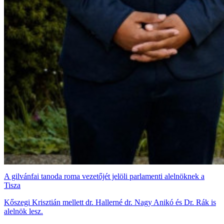
A gilvánfai tanoda roma vezetőjét jelöli parlamenti alelnöknek a
Tisza
Kőszegi Krisztián mellett dr. Hallerné dr. Nagy Anikó és Dr. Rák is
alelnök lesz.