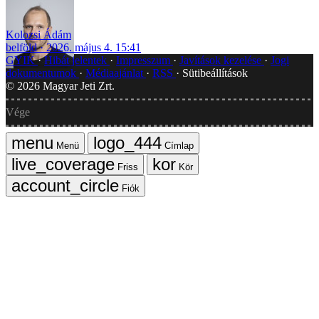
Kolozsi Ádám
belföld
2026. május 4. 15:41
GYIK
Hibát jelentek
Impresszum
Javítások kezelése
Jogi
dokumentumok
Médiaajánlat
RSS
Sütibeállítások
©
2026
Magyar Jeti Zrt.
Vége
Menü
Címlap
Friss
Kör
Fiók