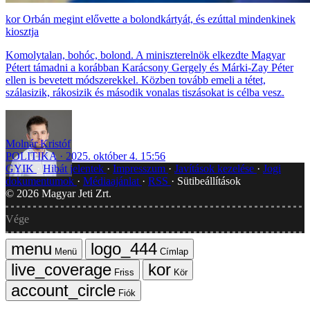
Orbán megint elővette a bolondkártyát, és ezúttal mindenkinek
kiosztja
Komolytalan, bohóc, bolond. A miniszterelnök elkezdte Magyar
Pétert támadni a korábban Karácsony Gergely és Márki-Zay Péter
ellen is bevetett módszerekkel. Közben tovább emeli a tétet,
szálasizik, rákosizik és második vonalas tiszásokat is célba vesz.
Molnár Kristóf
POLITIKA
2025. október 4. 15:56
GYIK
Hibát jelentek
Impresszum
Javítások kezelése
Jogi
dokumentumok
Médiaajánlat
RSS
Sütibeállítások
©
2026
Magyar Jeti Zrt.
Vége
Menü
Címlap
Friss
Kör
Fiók