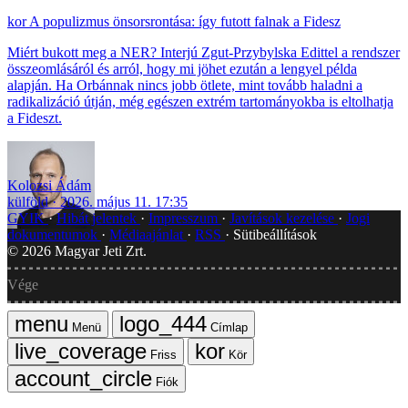
A populizmus önsorsrontása: így futott falnak a Fidesz
Miért bukott meg a NER? Interjú Zgut-Przybylska Edittel a rendszer
összeomlásáról és arról, hogy mi jöhet ezután a lengyel példa
alapján. Ha Orbánnak nincs jobb ötlete, mint tovább haladni a
radikalizáció útján, még egészen extrém tartományokba is eltolhatja
a Fideszt.
Kolozsi Ádám
külföld
2026. május 11. 17:35
GYIK
Hibát jelentek
Impresszum
Javítások kezelése
Jogi
dokumentumok
Médiaajánlat
RSS
Sütibeállítások
©
2026
Magyar Jeti Zrt.
Vége
Menü
Címlap
Friss
Kör
Fiók