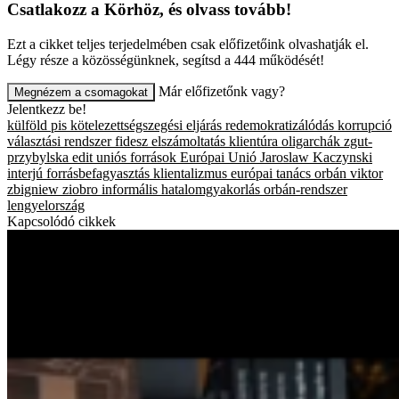
Csatlakozz a Körhöz, és olvass tovább!
Ezt a cikket teljes terjedelmében csak előfizetőink olvashatják el.
Légy része a közösségünknek, segítsd a 444 működését!
Már előfizetőnk vagy?
Megnézem a csomagokat
Jelentkezz be!
külföld
pis
kötelezettségszegési eljárás
redemokratizálódás
korrupció
választási rendszer
fidesz
elszámoltatás
klientúra
oligarchák
zgut-
przybylska edit
uniós források
Európai Unió
Jaroslaw Kaczynski
interjú
forrásbefagyasztás
klientalizmus
európai tanács
orbán viktor
zbigniew ziobro
informális hatalomgyakorlás
orbán-rendszer
lengyelország
Kapcsolódó cikkek