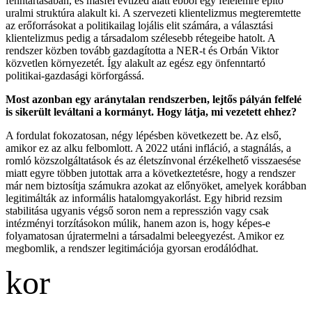
fenntartásában, és másfél évtized alatt ebből egy félelemre építő
uralmi struktúra alakult ki. A szervezeti klientelizmus megteremtette
az erőforrásokat a politikailag lojális elit számára, a választási
klientelizmus pedig a társadalom szélesebb rétegeibe hatolt. A
rendszer közben tovább gazdagította a NER-t és Orbán Viktor
közvetlen környezetét. Így alakult az egész egy önfenntartó
politikai-gazdasági körforgássá.
Most azonban egy aránytalan rendszerben, lejtős pályán felfelé
is sikerült leváltani a kormányt. Hogy látja, mi vezetett ehhez?
A fordulat fokozatosan, négy lépésben következett be. Az első,
amikor ez az alku felbomlott. A 2022 utáni infláció, a stagnálás, a
romló közszolgáltatások és az életszínvonal érzékelhető visszaesése
miatt egyre többen jutottak arra a következtetésre, hogy a rendszer
már nem biztosítja számukra azokat az előnyöket, amelyek korábban
legitimálták az informális hatalomgyakorlást. Egy hibrid rezsim
stabilitása ugyanis végső soron nem a represszión vagy csak
intézményi torzításokon múlik, hanem azon is, hogy képes-e
folyamatosan újratermelni a társadalmi beleegyezést. Amikor ez
megbomlik, a rendszer legitimációja gyorsan erodálódhat.