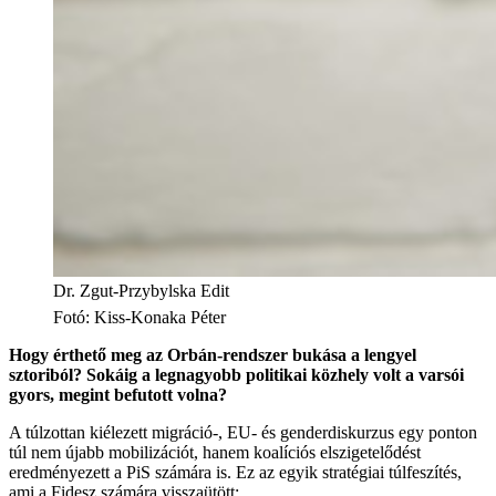
Dr. Zgut-Przybylska Edit
Fotó
:
Kiss-Konaka Péter
Hogy érthető meg az Orbán-rendszer bukása a lengyel
sztoriból? Sokáig a legnagyobb politikai közhely volt a varsói
gyors, megint befutott volna?
A túlzottan kiélezett migráció-, EU- és genderdiskurzus egy ponton
túl nem újabb mobilizációt, hanem koalíciós elszigetelődést
eredményezett a PiS számára is. Ez az egyik stratégiai túlfeszítés,
ami a Fidesz számára visszaütött: