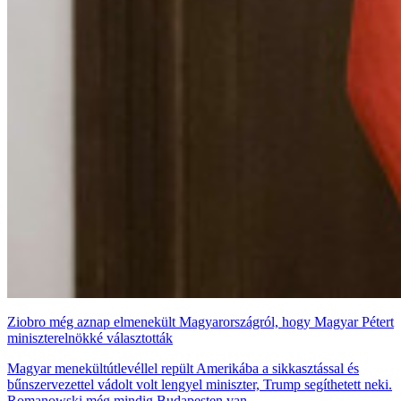
Ziobro még aznap elmenekült Magyarországról, hogy Magyar Pétert
miniszterelnökké választották
Magyar menekültútlevéllel repült Amerikába a sikkasztással és
bűnszervezettel vádolt volt lengyel miniszter, Trump segíthetett neki.
Romanowski még mindig Budapesten van.