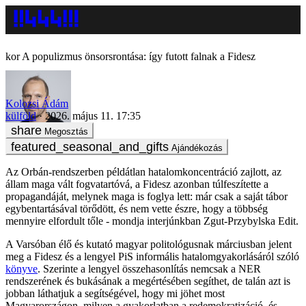
A populizmus önsorsrontása: így futott falnak a Fidesz
Kolozsi Ádám
külföld
2026. május 11. 17:35
Megosztás
Ajándékozás
Az Orbán-rendszerben példátlan hatalomkoncentráció zajlott, az
állam maga vált fogvatartóvá, a Fidesz azonban túlfeszítette a
propagandáját, melynek maga is foglya lett: már csak a saját tábor
egybentartásával törődött, és nem vette észre, hogy a többség
mennyire elfordult tőle - mondja interjúnkban Zgut-Przybylska Edit.
A Varsóban élő és kutató magyar politológusnak márciusban jelent
meg a Fidesz és a lengyel PiS informális hatalomgyakorlásáról szóló
könyve
. Szerinte a lengyel összehasonlítás nemcsak a NER
rendszerének és bukásának a megértésében segíthet, de talán azt is
jobban láthatjuk a segítségével, hogy mi jöhet most
Magyarországon, milyen a gyakorlatban a redemokratizáció, és