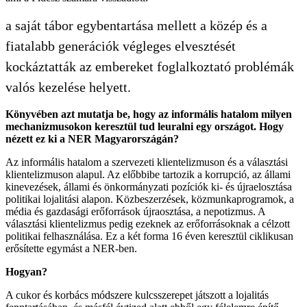
a saját tábor egybentartása mellett a közép és a
fiatalabb generációk végleges elvesztését
kockáztatták az embereket foglalkoztató problémák
valós kezelése helyett.
Könyvében azt mutatja be, hogy az informális hatalom milyen
mechanizmusokon keresztül tud leuralni egy országot. Hogy
nézett ez ki a NER Magyarországán?
Az informális hatalom a szervezeti klientelizmuson és a választási
klientelizmuson alapul. Az előbbibe tartozik a korrupció, az állami
kinevezések, állami és önkormányzati pozíciók ki- és újraelosztása
politikai lojalitási alapon. Közbeszerzések, közmunkaprogramok, a
média és gazdasági erőforrások újraosztása, a nepotizmus. A
választási klientelizmus pedig ezeknek az erőforrásoknak a célzott
politikai felhasználása. Ez a két forma 16 éven keresztül ciklikusan
erősítette egymást a NER-ben.
Hogyan?
A cukor és korbács módszere kulcsszerepet játszott a lojalitás