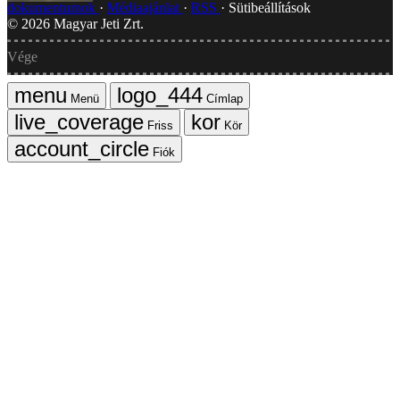
dokumentumok
Médiaajánlat
RSS
Sütibeállítások
©
2026
Magyar Jeti Zrt.
Vége
Menü
Címlap
Friss
Kör
Fiók