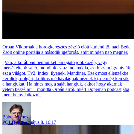
Orbán Viktornak a horogkeresztes zászló előtt karlendítő, náci Bede
Zsolt online portálja a második igeforrás, amit minden nap megnéz
„Van, a korábban bennünket támogató jobbközép, vagy
mérsékeltebb sajtó, mondjuk ez az Indamédia, azt hiszem így hívják
ezt a világot, Tv2, Index, ilyenek, Mandiner. Ezek most ellenzékbe
kerültek, polgári, kritikus médiavilágnak néznek ki, de még keresik
a hangjukat. Ha nincs meg a saját hangjuk, akkor hogy akarnak
velem beszélni” – mondta Orbán arról, miért Dopeman podcastjába
ment be nyilatkozni.
Bábel Vilmos
POLITIKA
május 8. 16:17