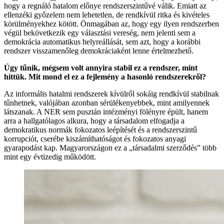
hogy a regnáló hatalom előnye rendszerszintűvé válik. Emiatt az
ellenzéki győzelem nem lehetetlen, de rendkívül ritka és kivételes
körülményekhez kötött. Önmagában az, hogy egy ilyen rendszerben
végül bekövetkezik egy választási vereség, nem jelenti sem a
demokrácia automatikus helyreállását, sem azt, hogy a korábbi
rendszer visszamenőleg demokráciaként lenne értelmezhető.
Úgy tűnik, mégsem volt annyira stabil ez a rendszer, mint
hittük. Mit mond el ez a fejlemény a hasonló rendszerekről?
Az informális hatalmi rendszerek kívülről sokáig rendkívül stabilnak
tűnhetnek, valójában azonban sérülékenyebbek, mint amilyennek
látszanak. A NER sem pusztán intézményi fölényre épült, hanem
arra a hallgatólagos alkura, hogy a társadalom elfogadja a
demokratikus normák fokozatos leépítését és a rendszerszintű
korrupciót, cserébe kiszámíthatóságot és fokozatos anyagi
gyarapodást kap. Magyarországon ez a „társadalmi szerződés” több
mint egy évtizedig működött.