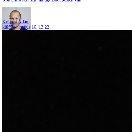
Kolozsi Ádám
külföld
május 10. 13:22