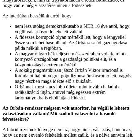
hogy van-e még visszatérés innen a Fidesznek.
Az interjúban beszélünk arról, hogy
nem lesz utólag demokratikusabb a NER 16 éve attól, hogy
végül választáson le lehetett váltani.
A fideszes korrupció olyan mértékű lett, hogy a lengyellel
össze sem lehet hasonlítani. Az Orbán-család gazdagodása
példa nélküli a régióban.
A magyar oligarchák teljesen más szerepben voltak, mint a
környező országokban a gazdasági-politikai elit, és a
központosítás is extrém mértékű.
A sokáig pragmatikusan játszó Orbán Viktor irracionális
fordulatot hajtott végre, populizmusa önsorsrontó lett, vagyis
nagy részben maga idézte elő a bukását.
Orbánnak most sincs jobb ötlete, mint tovább haladni a
radikalizáció útján, amivel még egészen extrém
tartományokba is eltolhatja a Fideszt.
Az Orbán-rendszer mégsem volt autoriter, ha végül le lehetett
választásokon váltani? Mit szokott válaszolni a hasonló
felvetésekre?
A hibrid rezsimek lényege nem az, hogy nincs választás, hanem az,
hogy az nem egyenlő feltételek mellett zajlik, és a pálya annyira lejt,