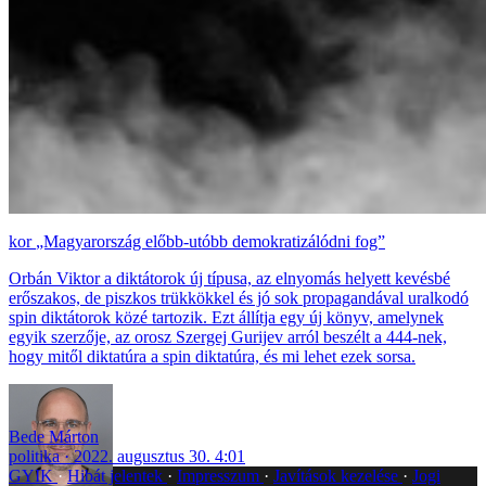
„Magyarország előbb-utóbb demokratizálódni fog”
Orbán Viktor a diktátorok új típusa, az elnyomás helyett kevésbé
erőszakos, de piszkos trükkökkel és jó sok propagandával uralkodó
spin diktátorok közé tartozik. Ezt állítja egy új könyv, amelynek
egyik szerzője, az orosz Szergej Gurijev arról beszélt a 444-nek,
hogy mitől diktatúra a spin diktatúra, és mi lehet ezek sorsa.
Bede Márton
politika
2022. augusztus 30. 4:01
GYIK
Hibát jelentek
Impresszum
Javítások kezelése
Jogi