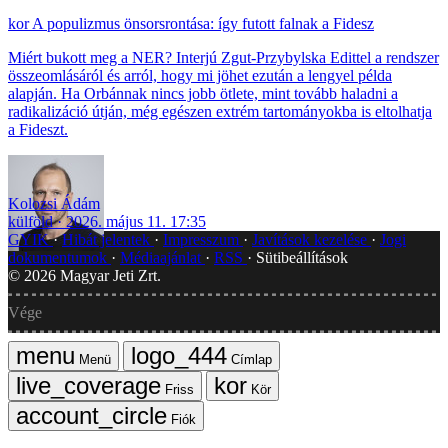
A populizmus önsorsrontása: így futott falnak a Fidesz
Miért bukott meg a NER? Interjú Zgut-Przybylska Edittel a rendszer
összeomlásáról és arról, hogy mi jöhet ezután a lengyel példa
alapján. Ha Orbánnak nincs jobb ötlete, mint tovább haladni a
radikalizáció útján, még egészen extrém tartományokba is eltolhatja
a Fideszt.
Kolozsi Ádám
külföld
2026. május 11. 17:35
GYIK
Hibát jelentek
Impresszum
Javítások kezelése
Jogi
dokumentumok
Médiaajánlat
RSS
Sütibeállítások
©
2026
Magyar Jeti Zrt.
Vége
Menü
Címlap
Friss
Kör
Fiók