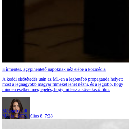
Hírmentes, agypihentető napoknak néz elébe a közmédia
A keddi elsötétedés után az M1-en a legbutább propaganda helyett
most a legnagyobb magyar filmeket lehet nézni, és a legjobb, hogy
minden esetben meglepetés, hogy mi lesz a következő film.
Mészáros Juli
Média
2026. július 8. 7:28