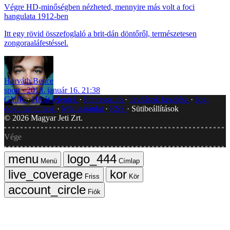
Végre HD-minőségben nézheted, mennyire más volt a foci
hangulata 1912-ben
Itt egy rövid összefoglaló a brit-dán döntőről, természetesen
zongoraaláfestéssel.
Horváth Bence
sport
2018. január 16. 21:38
GYIK
Hibát jelentek
Impresszum
Javítások kezelése
Jogi
dokumentumok
Médiaajánlat
RSS
Sütibeállítások
©
2026
Magyar Jeti Zrt.
Vége
Menü
Címlap
Friss
Kör
Fiók