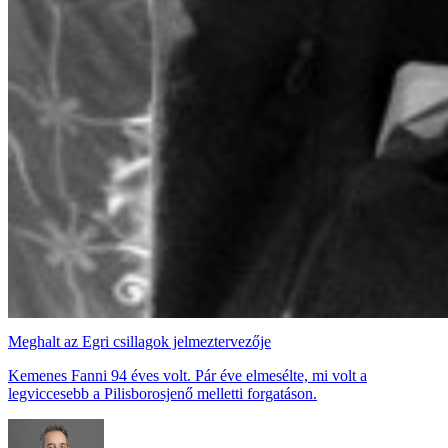
Meghalt az Egri csillagok jelmeztervezője
Kemenes Fanni 94 éves volt. Pár éve elmesélte, mi volt a
legviccesebb a Pilisborosjenő melletti forgatáson.