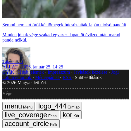
Semmi nem tart örökké: tömegek búcsúztatták Japán utolsó pandáit
Minden jónak vége szakad egyszer. Japán öt évtized után marad
panda nélkül.
Takács Lili
ÁLLAT
2026. január 25. 14:25
GYIK
Hibát jelentek
Impresszum
Javítások kezelése
Jogi
dokumentumok
Médiaajánlat
RSS
Sütibeállítások
©
2026
Magyar Jeti Zrt.
Vége
Menü
Címlap
Friss
Kör
Fiók