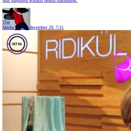
Már majdnem Ridikül nélkül maradtunk.
Tbg
Média
2015. december 29. 7:31