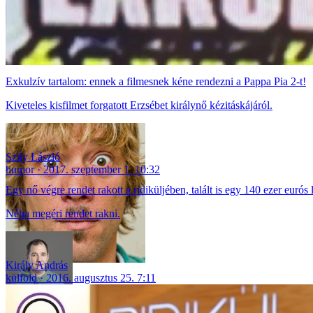
Exkulzív tartalom: ennek a filmesnek kéne rendezni a Pappa Pia 2-t!
Kiveteles kisfilmet forgatott Erzsébet királynő kézitáskájáról.
Szily László
humor
2017. szeptember 1. 10:32
Egy nő végre rendet rakott a ridiküljében, talált is egy 140 ezer eurós 
Néha megéri rendet rakni.
Király András
külföld
2016. augusztus 25. 7:11