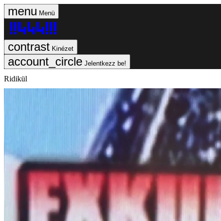
Menü
Kinézet
Jelentkezz be!
Ridikül