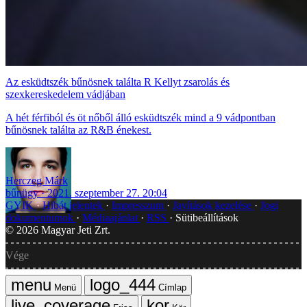
Az esküdtszék bűnösnek találta R Kellyt zsarolás és
szexkereskedelem vádjában
A hét férfiból és öt nőből álló esküdtszék mind a 9 vádpontban
bűnösnek találta az R&B énekest.
Herczeg Márk
bűnügy
2021. szeptember 27. 20:04
GYIK
Hibát jelentek
Impresszum
Javítások kezelése
Jogi
dokumentumok
Médiaajánlat
RSS
Sütibeállítások
©
2026
Magyar Jeti Zrt.
Vége
Menü
Címlap