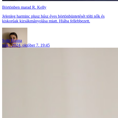
Börtönben marad R. Kelly
Jelenleg harminc plusz húsz éves börtönbüntetését tölti nők és
kiskorúak kizsákmányolása miatt. Hiába fellebbezett.
Solti Hanna
nők
2024. október 7. 19:45