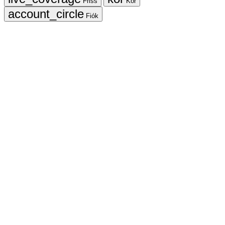
Friss
Kör
Fiók