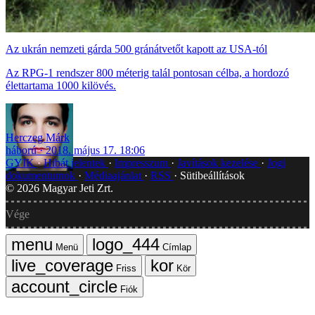
Az ukrán nemzeti gárda 500 gránátvetőt kapott az USA-tól
Az RPG-1 rendszer 800 méterig talál pontosan célba, a hordozó
élettartama 1000 kilövés.
Herczeg Márk
háború
2018. május 17. 18:06
GYIK
Hibát jelentek
Impresszum
Javítások kezelése
Jogi
dokumentumok
Médiaajánlat
RSS
Sütibeállítások
©
2026
Magyar Jeti Zrt.
Vége
Menü
Címlap
Friss
Kör
Fiók