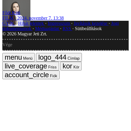
Fődi Kitti
FILM
2024. november 7. 13:38
GYIK
Hibát jelentek
Impresszum
Javítások kezelése
Jogi
dokumentumok
Médiaajánlat
RSS
Sütibeállítások
©
2026
Magyar Jeti Zrt.
Vége
Menü
Címlap
Friss
Kör
Fiók