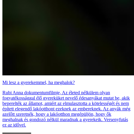
Mi lesz a gyerekemmel, ha meghalok?
Rubi Anna dokumentumfilmje, Az életed nélkülem olyan
fogyatékossággal élő gyereküket nevelő édesanyákat mutat be, akik
beperelték az államot, amiért az elmulasztotta a kötelességét és nem
épített elegendő lakóotthont ezeknek az embereknek. Az anyák még
azelőtt szeretnék, hogy a lakóotthon megépüljön, hogy ők
meghalnak és gondozó nélkül maradnak a gyerekeik. Versenyfutás
ez az idővel.