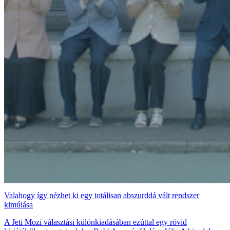
Valahogy így nézhet ki egy totálisan abszurddá vált rendszer
kimúlása
A Jeti Mozi választási különkiadásában ezúttal egy rövid