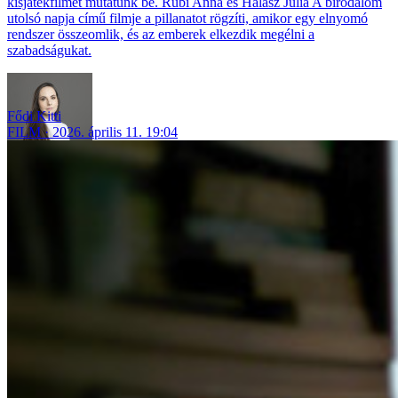
kisjátékfilmet mutatunk be. Rubi Anna és Halász Júlia A birodalom
utolsó napja című filmje a pillanatot rögzíti, amikor egy elnyomó
rendszer összeomlik, és az emberek elkezdik megélni a
szabadságukat.
Fődi Kitti
FILM
2026. április 11. 19:04