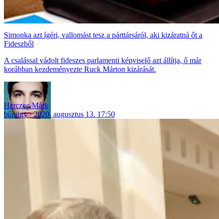
Simonka azt ígéri, vallomást tesz a párttársáról, aki kizáratná őt a
Fideszből
A csalással vádolt fideszes parlamenti képviselő azt állítja, ő már
korábban kezdeményezte Ruck Márton kizárását.
Herczeg Márk
bűnügy
2020. augusztus 13. 17:50