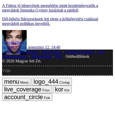
A Fidesz jó hírnevének megsértése miatt kezdeményezték a
megvádolt Simonka György kizárását a pártból
Dél-békési fideszeseknek lett elege a költségvetési csalással
megvádolt politikus ügyeiből.
Horváth Bence
bűnügy
2020. augusztus 12. 14:40
GYIK
Hibát jelentek
Impresszum
Javítások kezelése
Jogi
dokumentumok
Médiaajánlat
RSS
Sütibeállítások
©
2026
Magyar Jeti Zrt.
Vége
Menü
Címlap
Friss
Kör
Fiók