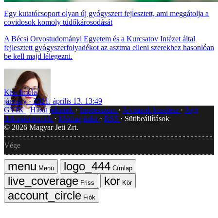
Egy kutatócsoport olyan új gyógyszert fejlesztett, ami meggátolja a
covidosok komoly tüdőkárosodását
A Bécsi Orvostudományi Egyetem és a Kurcsatov Intézet által
fejlesztett gyógyszerfolyadékot az asztma elleni szerekhez hasonlóan
be kell majd lélegezni.
Kiss Imola
járvány
2021. április 13. 13:49
GYIK
Hibát jelentek
Impresszum
Javítások kezelése
Jogi
dokumentumok
Médiaajánlat
RSS
Sütibeállítások
©
2026
Magyar Jeti Zrt.
Vége
Menü
Címlap
Friss
Kör
Fiók