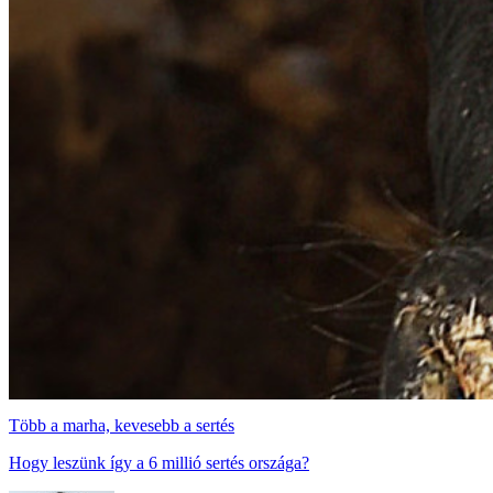
Több a marha, kevesebb a sertés
Hogy leszünk így a 6 millió sertés országa?