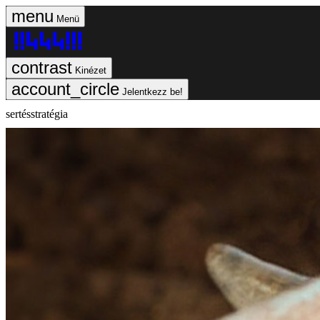
Menü
Kinézet
Jelentkezz be!
sertésstratégia