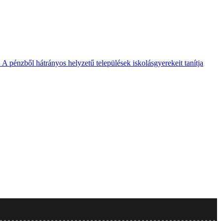
A pénzből hátrányos helyzetű települések iskolásgyerekeit tanítja