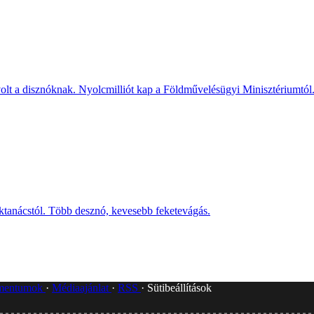
olt a disznóknak. Nyolcmilliót kap a Földművelésügyi Minisztériumtól. 
tanácstól. Több desznó, kevesebb feketevágás.
umentumok
Médiaajánlat
RSS
Sütibeállítások