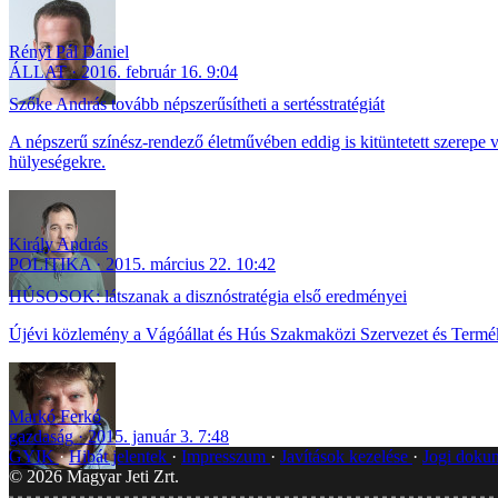
Rényi Pál Dániel
ÁLLAT
2016. február 16. 9:04
Szőke András tovább népszerűsítheti a sertésstratégiát
A népszerű színész-rendező életművében eddig is kitüntetett szerepe v
hülyeségekre.
Király András
POLITIKA
2015. március 22. 10:42
HÚSOSOK: látszanak a disznóstratégia első eredményei
Újévi közlemény a Vágóállat és Hús Szakmaközi Szervezet és Termék
Markó Ferkó
gazdaság
2015. január 3. 7:48
GYIK
Hibát jelentek
Impresszum
Javítások kezelése
Jogi dok
©
2026
Magyar Jeti Zrt.