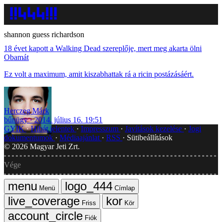
shannon guess richardson
18 évet kapott a Walking Dead szereplője, mert meg akarta ölni
Obamát
Ez volt a maximum, amit kiszabhattak rá a ricin postázásáért.
Herczeg Márk
bűnügy
2014. július 16. 19:51
GYIK
Hibát jelentek
Impresszum
Javítások kezelése
Jogi
dokumentumok
Médiaajánlat
RSS
Sütibeállítások
©
2026
Magyar Jeti Zrt.
Vége
Menü
Címlap
Friss
Kör
Fiók