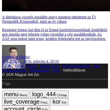
A fidelitasos vezetés legalább annyi mindent eltüntetett az Új
Nemzedék Központból, mint az év vihara
Rengeteg fontos irat tűnt el az Emmi karrierközpontjának irodájából,
ami alapján meg lehetett volna vizsgálni a cég gazdálkodását. Az
ÁSZ nem tudott mást tenni, kedden feljelentést tett az ügyészségen.
Czinkóczi Sándor
POLITIKA
2016. március 4. 20:10
GYIK
Hibát jelentek
Impresszum
Javítások kezelése
Jogi
dokumentumok
Médiaajánlat
RSS
Sütibeállítások
©
2026
Magyar Jeti Zrt.
Vége
Menü
Címlap
Friss
Kör
Fiók