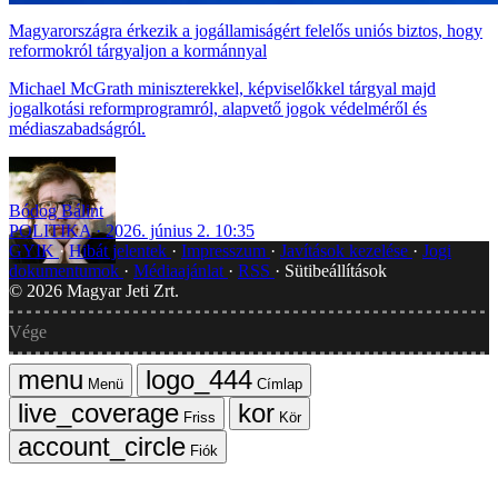
Magyarországra érkezik a jogállamiságért felelős uniós biztos, hogy
reformokról tárgyaljon a kormánnyal
Michael McGrath miniszterekkel, képviselőkkel tárgyal majd
jogalkotási reformprogramról, alapvető jogok védelméről és
médiaszabadságról.
Bódog Bálint
POLITIKA
2026. június 2. 10:35
GYIK
Hibát jelentek
Impresszum
Javítások kezelése
Jogi
dokumentumok
Médiaajánlat
RSS
Sütibeállítások
©
2026
Magyar Jeti Zrt.
Vége
Menü
Címlap
Friss
Kör
Fiók