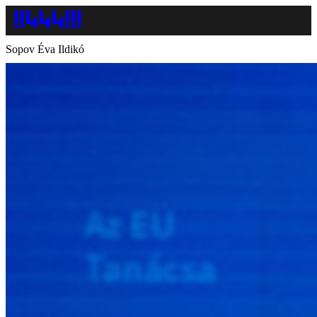
Sopov Éva Ildikó