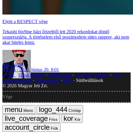
Eljött a RESPECT vége
Tekashi 6ix9ine házi őrizetből lett 2020 rekordokat döntő
szupersztárja. A történelem első posztmodern sittes rappere, aki nem
akar hiteles lenni.
Ács Dániel
kultúra
2020. június 20. 8:01
GYIK
Hibát jelentek
Impresszum
Javítások kezelése
Jogi
dokumentumok
Médiaajánlat
RSS
Sütibeállítások
©
2026
Magyar Jeti Zrt.
Vége
Menü
Címlap
Friss
Kör
Fiók