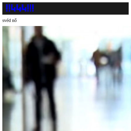
svéd nő