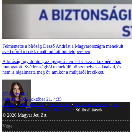
Felmentette a bíróság Dezső Andrást a Magyarországra menekült
svéd nőről írt cikk miatt indított büntetőperében
A bíróság úgy döntött, az újságíró nem élt vissza a közmédiában
mutogatott, Svédországból menekülő nő személyes adataival, és
nem is rágalmazta meg őt, amikor a múltjáról írt cikket.
Mészáros Juli
belföld
2022. október 21. 4:35
GYIK
Hibát jelentek
Impresszum
Javítások kezelése
Jogi
dokumentumok
Médiaajánlat
RSS
Sütibeállítások
©
2026
Magyar Jeti Zrt.
Vége