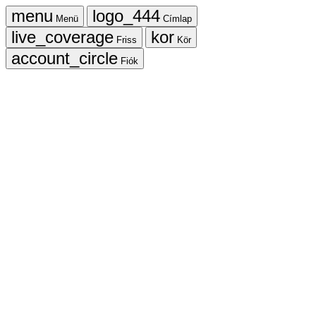
Menü
Címlap
Friss
Kör
Fiók