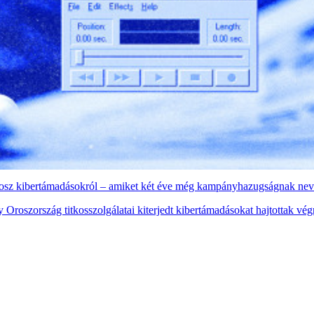
rosz kibertámadásokról – amiket két éve még kampányhazugságnak nev
szország titkosszolgálatai kiterjedt kibertámadásokat hajtottak végre 