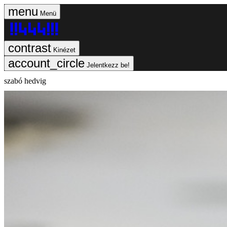
Menü
Kinézet
Jelentkezz be!
szabó hedvig