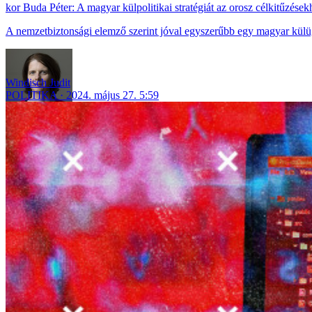
Buda Péter: A magyar külpolitikai stratégiát az orosz célkitűzések
A nemzetbiztonsági elemző szerint jóval egyszerűbb egy magyar külügy
Windisch Judit
POLITIKA
2024. május 27. 5:59