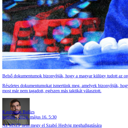
Belső dokumentumok bizonyítják, hogy a magyar külügy tudott az o
Részletes dokumentumokat ismertünk meg, amelyek bizonyítják, hogy Oro
most már nem tagadott, egészen más taktikát választott.
Kaufmann Balázs
belföld
2024. május 16. 5:30
Az MSZP nem megy el Szabó Hedvig meghallgatására