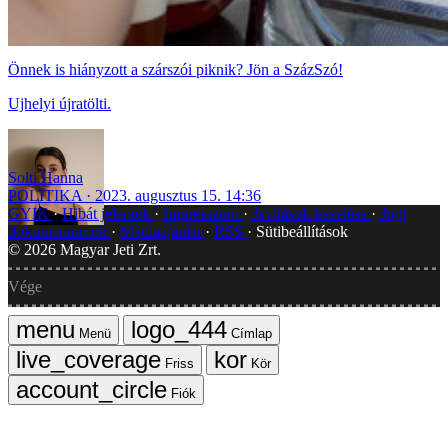
Önnek is hiányzott a szárszói piknik? Jön a SzázSzó!
Ujhelyi újratölti.
Solti Hanna
POLITIKA
2023. augusztus 15. 14:36
GYIK
Hibát jelentek
Impresszum
Javítások kezelése
Jogi
dokumentumok
Médiaajánlat
RSS
Sütibeállítások
©
2026
Magyar Jeti Zrt.
Vége
Menü
Címlap
Friss
Kör
Fiók