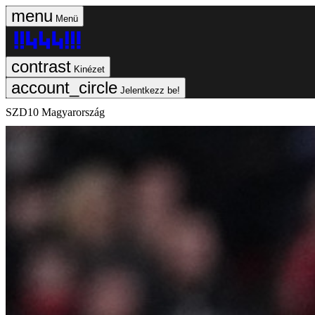
Menü
Kinézet
Jelentkezz be!
SZD10 Magyarország