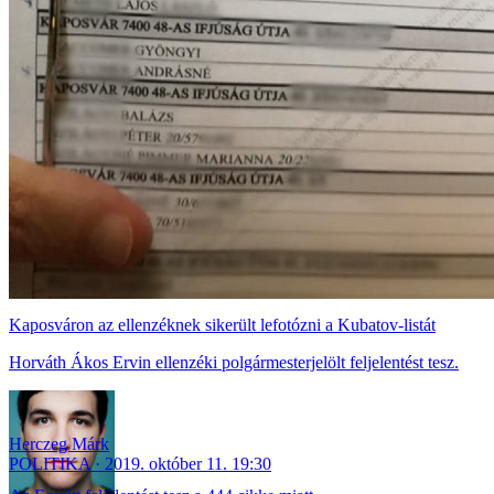
Kaposváron az ellenzéknek sikerült lefotózni a Kubatov-listát
Horváth Ákos Ervin ellenzéki polgármesterjelölt feljelentést tesz.
Herczeg Márk
POLITIKA
2019. október 11. 19:30