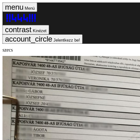
Menü
Kinézet
Jelentkezz be!
szecs