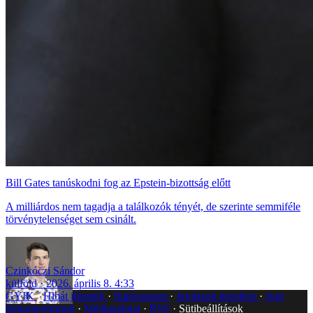
Bill Gates tanúskodni fog az Epstein-bizottság előtt
A milliárdos nem tagadja a találkozók tényét, de szerinte semmiféle
törvénytelenséget sem csinált.
Czinkóczi Sándor
külföld
2026. április 8. 4:33
GYIK
Hibát jelentek
Impresszum
Javítások kezelése
Jogi
dokumentumok
Médiaajánlat
RSS
Sütibeállítások