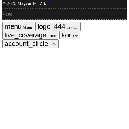
©
2026
Magyar Jeti Zrt.
Vége
Menü
Címlap
Friss
Kör
Fiók