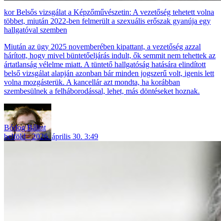
Belsős vizsgálat a Képzőművészetin: A vezetőség tehetett volna
többet, miután 2022-ben felmerült a szexuális erőszak gyanúja egy
hallgatóval szemben
Miután az ügy 2025 novemberében kipattant, a vezetőség azzal
hárított, hogy mivel büntetőeljárás indult, ők semmit nem tehettek az
ártatlanság vélelme miatt. A tüntető hallgatóság hatására elindított
belső vizsgálat alapján azonban bár minden jogszerű volt, igenis lett
volna mozgásterük. A kancellár azt mondta, ha korábban
szembesülnek a felháborodással, lehet, más döntéseket hoznak.
Bódog Bálint
belföld
2026. április 30. 3:49